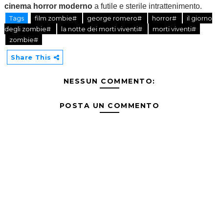
cinema horror moderno
a futile e sterile intrattenimento.
Tags
film zombie#
george romero#
horror#
il giorno
degli zombie#
la notte dei morti viventi#
morti viventi#
zombie#
Share This
NESSUN COMMENTO:
POSTA UN COMMENTO