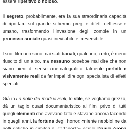
essere
ripetitivo o noioso
.
Il
segreto
, probabilmente, era la sua straordinaria capacità
di riportare sul grande schermo pregi e difetti dell’essere
umano, trasformando l’invasione degli zombie in un
processo sociale
quasi inevitabile e irreversibile.
I suoi film non sono mai stati
banali
, qualcuno, certo, è meno
riuscito di un altro, ma
nessuno
potrebbe mai dire che non
siano pieni di senso cinematografico, talmente
perfetti e
visivamente reali
da far impallidire ogni specialista di effetti
speciali.
Già in
La notte dei morti viventi
,
lo
stile
, se vogliamo grezzo,
dà un taglio quasi documentaristico al film, privo di tutti
quegli
elementi
che avevano fatto e stavano ancora facendo
in quegli anni, la
fortuna
degli horror: «niente nebbioline da
notti gotiche in cimiteri di cartapesta» scrive
Danilo Arona