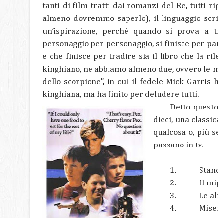
tanti di film tratti dai romanzi del Re, tutti 
almeno dovremmo saperlo), il linguaggio scri
un’ispirazione, perché quando si prova a tr
personaggio per personaggio, si finisce per pa
e che finisce per tradire sia il libro che la r
kinghiano, ne abbiamo almeno due, ovvero le mi
dello scorpione”, in cui il fedele Mick Garris
kinghiana, ma ha finito per deludere tutti.
Detto questo
dieci, una classic
qualcosa o, più 
passano in tv.
1.
Stan
2.
Il mi
3.
Le al
4.
Mise