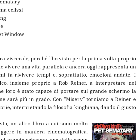
Sematary
ima eclissi
ing
ie
et Window
viscerale, perché l’ho visto per la prima volta proprio
ome vivere una vita parallela e ancora oggi rappresenta un
mi fa rivivere tempi e, soprattutto, emozioni andate. I
ico, insieme proprio a Rob Reiner, a interpretare nel
me loro è stato capace di portare sul grande schermo la
 ne sarà più in grado. Con “Misery” torniamo a Reiner e
orie, interpretando la filosofia kinghiana, dando il giusto
sta, un altro libro a cui sono molto
eggere in maniera cinematografica,