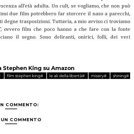
lescenza all’età adulta. Un cult, se vogliamo, che non può
timi due film potrebbero far storcere il naso a parecchi,
i degne trasposizioni. Tuttavia, a mio avviso ci troviamo
g”, ovvero film che poco hanno a che fare con la fonte
ano il segno. Sono deliranti, onirici, folli, dei veri
i da Stephen King su Amazon
#
film stephen king#
le ali della libertà#
misery#
shining#
UN COMMENTO:
 UN COMMENTO