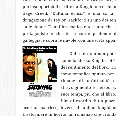
riuscendo nel difficile compito di ricostruire
più insopportabili scritte da King in oltre cinqu
Gage Creed. “L’ultima eclissi” è una sorta 
divagazione di Taylor Hackford su uno dei temi
sulle donne. È un film poetico e toccante che f
protagoniste e che tocca corde profonde 
galleggiare sopra le nuvole, con una vista app
Nella top ten non pote
come lo stesso King ha più 
del sentimento del libro. Ku
come semplice spunto per r
rimane di un’attualità 
stravolgimento e rielaboraz
suoi tempi, più che al libro
film di esordio di un giov
acerbo, ma ricco, invece, di animo kinghia
trasformare in horror un romanzo che gronda