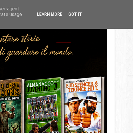
Home
About
Contact
user-agent
erate usage
LEARN MORE
GOT IT