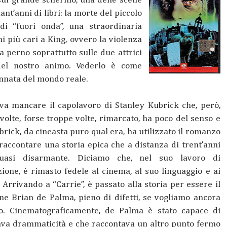
, sul grande schermo, una delle scene
ant’anni di libri: la morte del piccolo
di “fuori onda”, una straordinaria
 più cari a King, ovvero la violenza
a perno soprattutto sulle due attrici
del nostro animo. Vederlo è come
annata del mondo reale.
va mancare il capolavoro di Stanley Kubrick che, però,
volte, forse troppe volte, rimarcato, ha poco del senso e
brick, da cineasta puro qual era, ha utilizzato il romanzo
accontare una storia epica che a distanza di trent’anni
quasi disarmante. Diciamo che, nel suo lavoro di
ione, è rimasto fedele al cinema, al suo linguaggio e ai
. Arrivando a “Carrie”, è passato alla storia per essere il
ane
Brian de Palma, pieno di difetti, se vogliamo ancora
no. Cinematograficamente, de Palma è stato capace di
va drammaticità e che raccontava un altro punto fermo