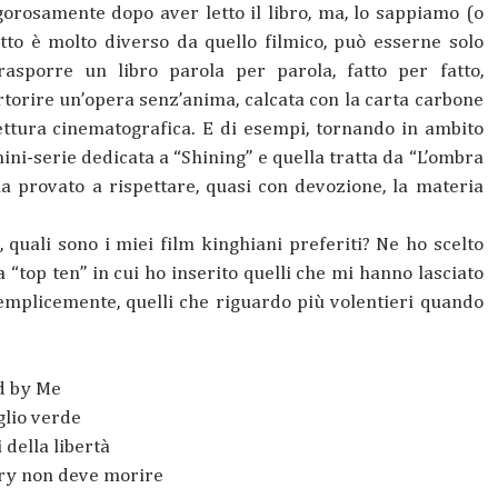
rigorosamente dopo aver letto il libro, ma, lo sappiamo (o
tto è molto diverso da quello filmico, può esserne solo
asporre un libro parola per parola, fatto per fatto,
rtorire un’opera senz’anima, calcata con la carta carbone
ilettura cinematografica. E di esempi, tornando in ambito
ni-serie dedicata a “Shining” e quella tratta da “L’ombra
 ha provato a rispettare, quasi con devozione, la materia
, quali sono i miei film kinghiani preferiti? Ne ho scelto
a “top ten” in cui ho inserito quelli che mi hanno lasciato
semplicemente, quelli che riguardo più volentieri quando
d by Me
glio verde
i della libertà
ry non deve morire