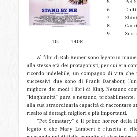
5.
Pet 
6.
L’ult
7.
Shin
8.
Carr
9.
Secr
10.
1408
Al film di Rob Reiner sono legato in maniera 
alla stessa età dei protagonisti, per cui era c
ricordo indelebile, un compagno di vita che 
successivi due sono di Frank Darabont, l’un
migliore dei modi i libri di King. Nessuno co
“kinghianità” pura e nessuno, probabilmente,
alla sua straordinaria capacità di raccontare st
risalto ai dettagli migliori e più importanti.
“Pet Sematary” è il primo horror della li
legato e che Mary Lambert è riuscita a ril