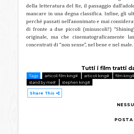
della letteratura del Re, il passaggio dall’ado
mancare in una degna classifica. Infine, gli ul
perché passati nell’anonimato e mai considerat
di fronte a due piccoli (minuscoli?) “Shinin
originale, ma che cinematograficamente lasci
concentrati di “non sense”, nel bene e nel male.
Tutti i film tratt
Tags
articoli film king#
articoli king#
film king
stand by me#
stephen king#
Share This
NESS
POSTA