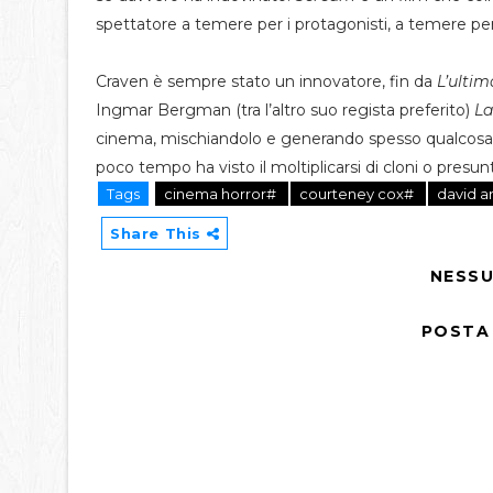
spettatore a temere per i protagonisti, a temere perfi
Craven è sempre stato un innovatore, fin da
L’ultim
Ingmar Bergman (tra l’altro suo regista preferito)
La
cinema, mischiandolo e generando spesso qualcosa
poco tempo ha visto il moltiplicarsi di cloni o presunti
Tags
cinema horror#
courteney cox#
david a
Share This
NESS
POSTA