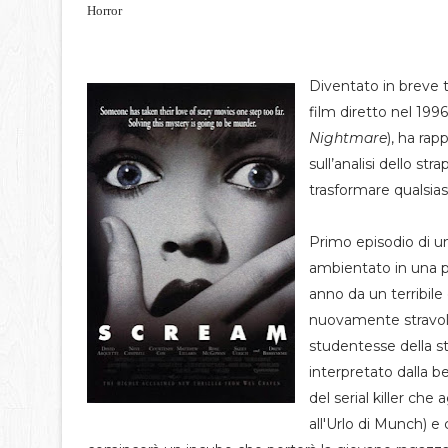
Horror
Diventato in breve 
film diretto nel 19
Nightmare
), ha ra
sull’analisi dello st
trasformare qualsias
Primo episodio di un
ambientato in una pi
anno da un terribile
nuovamente stravolta
studentesse della s
interpretato dalla b
del serial killer ch
all'Urlo di Munch) e 