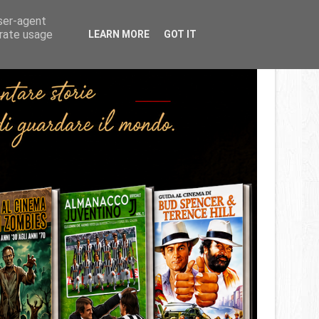
Home
About
Contact
user-agent
erate usage
LEARN MORE
GOT IT