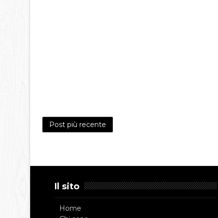
Post più recente
Il sito
Home