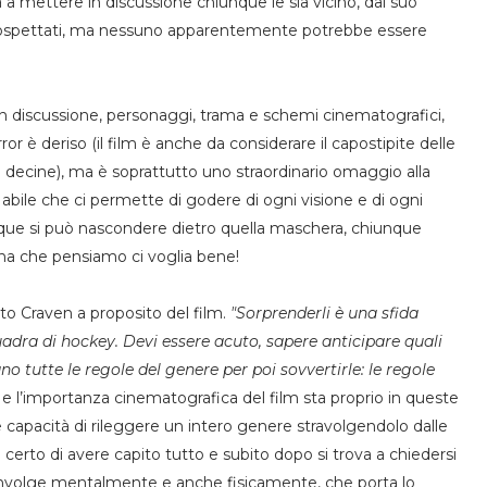
a mettere in discussione chiunque le sia vicino, dal suo
li sospettati, ma nessuno apparentemente potrebbe essere
in discussione, personaggi, trama e schemi cinematografici,
ror è deriso (il film è anche da considerare il capostipite delle
 a decine), ma è soprattutto uno straordinario omaggio alla
a abile che ci permette di godere di ogni visione e di ogni
que si può nascondere dietro quella maschera, chiunque
ona che pensiamo ci voglia bene!
ato Craven a proposito del film.
"Sorprenderli è una sfida
dra di hockey. Devi essere acuto, sapere anticipare quali
no tutte le regole del genere per poi sovvertirle: le regole
o e l’importanza cinematografica del film sta proprio in queste
le capacità di rileggere un intero genere stravolgendolo dalle
 certo di avere capito tutto e subito dopo si trova a chiedersi
nvolge mentalmente e anche fisicamente, che porta lo