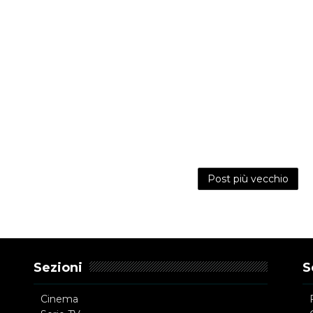
Post più vecchio
Sezioni
S
Cinema