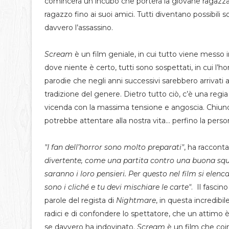
comincerà un incubo che porterà la giovane ragazza 
ragazzo fino ai suoi amici. Tutti diventano possibi
davvero l’assassino.
Scream
è un film geniale, in cui tutto viene messo 
dove niente è certo, tutti sono sospettati, in cui l’hor
parodie che negli anni successivi sarebbero arrivati
tradizione del genere. Dietro tutto ciò, c’è una regi
vicenda con la massima tensione e angoscia. Chiun
potrebbe attentare alla nostra vita… perfino la pers
"I fan dell’horror sono molto preparati"
, ha raccont
divertente, come una partita contro una buona squa
saranno i loro pensieri. Per questo nel film si elenca
sono i cliché e tu devi mischiare le carte"
. Il fascin
parole del regista di
Nightmare
, in questa incredibi
radici e di confondere lo spettatore, che un attimo è
se davvero ha indovinato.
Scream
è un film che coi