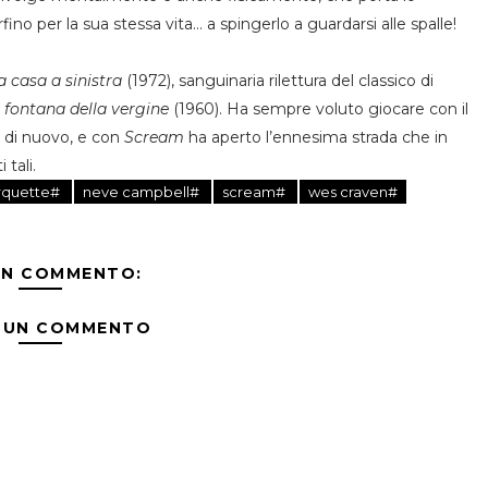
no per la sua stessa vita… a spingerlo a guardarsi alle spalle!
a casa a sinistra
(1972), sanguinaria rilettura del classico di
 fontana della vergine
(1960). Ha sempre voluto giocare con il
 di nuovo, e con
Scream
ha aperto l’ennesima strada che in
 tali.
rquette#
neve campbell#
scream#
wes craven#
UN COMMENTO:
 UN COMMENTO