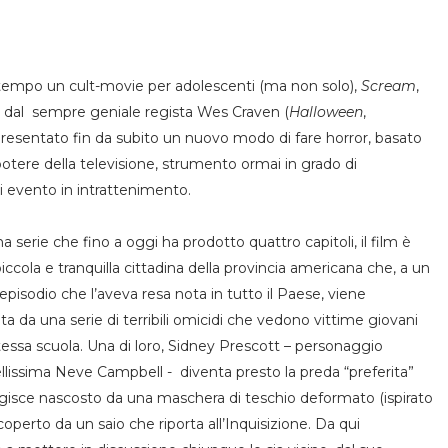
tempo un cult-movie per adolescenti (ma non solo),
Scream
,
96 dal sempre geniale regista Wes Craven (
Halloween
,
ppresentato fin da subito un nuovo modo di fare horror, basato
rapotere della televisione, strumento ormai in grado di
i evento in intrattenimento.
a serie che fino a oggi ha prodotto quattro capitoli, il film è
ccola e tranquilla cittadina della provincia americana che, a un
 episodio che l’aveva resa nota in tutto il Paese, viene
 da una serie di terribili omicidi che vedono vittime giovani
tessa scuola. Una di loro, Sidney Prescott – personaggio
ellissima Neve Campbell - diventa presto la preda “preferita”
e agisce nascosto da una maschera di teschio deformato (ispirato
coperto da un saio che riporta all’Inquisizione. Da qui