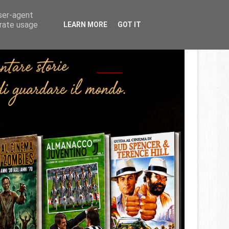
Home
About
Contact
user-agent
erate usage
LEARN MORE
GOT IT