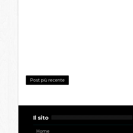
Post più recente
Il sito
Home