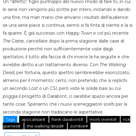
Un “difetto” figlio purtroppo del nuovo modo di fare tv, in cui
le serie non vengono più scritte per intero, iniziando e dando
una fine, ma man mano che arrivano i risultati dell’audience:
se una serie piace si continua, sennò si fa finta di niente e la si
fa sparire. È già successo con
Happy Town
e col più recente
The Gates
, cancellate dopo la prima stagione dalle case di
produzione perché non sufficientemente viste dagli
spettatori, il tutto alla faccia di chi invece la ha seguite e che
avrebbe diritto a un trattamento diverso. Con
The Walking
Dead
, per fortuna, questo spettro sembrerebbe esorcizzato,
almeno per il momento; certo, non pretendo che si replichi
un secondo
Lost
o un
CSI
, però viste le solide basi su cui
poggia il progetto di Darabont, ci sarebbe spazio ancora per
tante cose. Speriamo che i nuovi sceneggiatori scelti per la
seconda stagione non tradiscano le aspettative.
Tags
apocalisse#
frank darabont#
morti viventi#
rick
grames#
the walking dead#
zombie#