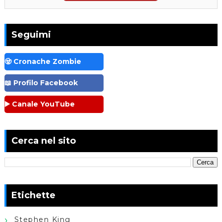
Seguimi
🧟 Cronache Zombie
📖 Profilo Facebook
▶️ Canale YouTube
Cerca nel sito
Etichette
Stephen King