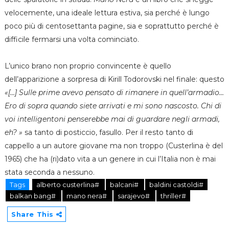
velocemente, una ideale lettura estiva, sia perché è lungo
poco più di centosettanta pagine, sia e soprattutto perché è
difficile fermarsi una volta cominciato.
L’unico brano non proprio convincente è quello
dell’apparizione a sorpresa di Kirill Todorovski nel finale: questo
«[…] Sulle prime avevo pensato di rimanere in quell’armadio…
Ero di sopra quando siete arrivati e mi sono nascosto. Chi di
voi intelligentoni penserebbe mai di guardare negli armadi,
eh? »
sa tanto di posticcio, fasullo. Per il resto tanto di
cappello a un autore giovane ma non troppo (Custerlina è del
1965) che ha (ri)dato vita a un genere in cui l’Italia non è mai
stata seconda a nessuno.
Tags
alberto custerlina#
balcani#
baldini castoldi#
balkan bang#
mano nera#
sarajevo#
thriller#
Share This