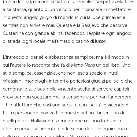
(o alla donna), ma non si tratta di una violenza-spettacolo fine
a se stessa, quanto di un veicolo per incanalare lo spettatore
in questo angolo grigio di mondo in cui la luce primaverile
sembra non arrivare mai. Questa è la Sarajevo che descrive
Custerlina con grande abilità, facendoci respirare ogni angolo
di strada, ogni locale malfamato o casinò di lusso.
L’intreccio di per sé è abbastanza semplice, ma è il modo in
cui l’autore lo racconta che fa di
Mano Nera
un bel libro. Uno
stile semplice, essenziale, che non lascia spazio a inutili
riflessioni, monologhi interiori o pericolosi giudizi politici e che
cementa le sue basi nella vincente scelta di scrivere capitoli
brevi per non spezzare mai la tensione e per non far perdere
il filo al lettore che così può seguire con facilità le vicende di
tutti i personaggi coinvolti in questo action-thriller, uno di
quelli per cui Hollywood spenderebbe milioni di dollari in
effetti speciali solamente per le scene degli inseguimenti e
delle sparatorie in strada.
Mano Nera
è un libro che si legge