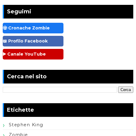
Seguimi
🧟 Cronache Zombie
📖 Profilo Facebook
▶️ Canale YouTube
Cerca nel sito
Etichette
Stephen King
Zombie