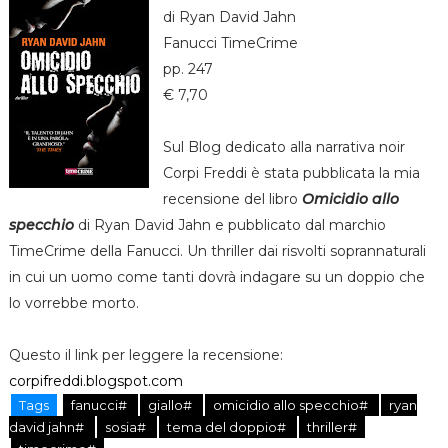
di Ryan David Jahn
Fanucci TimeCrime
pp. 247
€ 7,70
Sul Blog dedicato alla narrativa noir
Corpi Freddi è stata pubblicata la mia
recensione del libro
Omicidio allo
specchio
di Ryan David Jahn e pubblicato dal marchio
TimeCrime della Fanucci. Un thriller dai risvolti soprannaturali
in cui un uomo come tanti dovrà indagare su un doppio che
lo vorrebbe morto.
Questo il link per leggere la recensione:
corpifreddi.blogspot.com
Tags
fanucci#
giallo#
omicidio allo specchio#
ryan
david jahn#
sosia#
tema del doppio#
thriller#